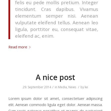
felis eu pede mollis pretium. Integer
tincidunt. Cras dapibus. Vivamus
elementum semper nisi. Aenean
vulputate eleifend tellus. Aenean leo
ligula, porttitor eu, consequat vitae,
eleifend ac, enim.
Read more
A nice post
/
/
29. September 2014
in
Media
,
News
by
ke
Lorem ipsum dolor sit amet, consectetuer adipiscing
elit. Aenean commodo ligula eget dolor. Aenean massa.
Cum sociis natoque penatibus et magnis dis parturient