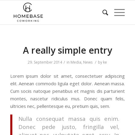
A really simple entry
/
/
29. September 2014
in
Media
,
News
by
ke
Lorem ipsum dolor sit amet, consectetuer adipiscing
elit. Aenean commodo ligula eget dolor. Aenean massa.
Cum sociis natoque penatibus et magnis dis parturient
montes, nascetur ridiculus mus. Donec quam felis,
ultricies nec, pellentesque eu, pretium quis, sem.
Nulla consequat massa quis enim.
Donec pede justo, fringilla vel,
aliquet nec, vulputate eget, arcu. In