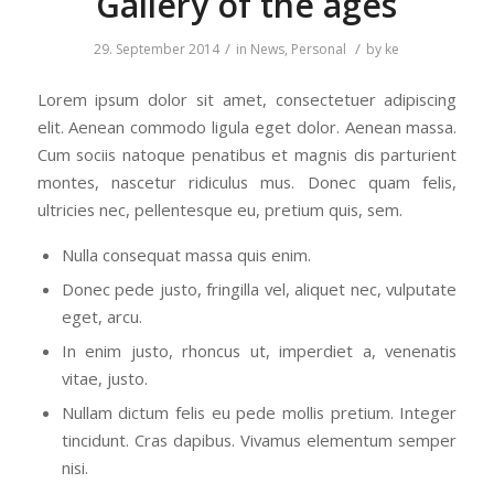
Gallery of the ages
/
/
29. September 2014
in
News
,
Personal
by
ke
Lorem ipsum dolor sit amet, consectetuer adipiscing
elit. Aenean commodo ligula eget dolor. Aenean massa.
Cum sociis natoque penatibus et magnis dis parturient
montes, nascetur ridiculus mus. Donec quam felis,
ultricies nec, pellentesque eu, pretium quis, sem.
Nulla consequat massa quis enim.
Donec pede justo, fringilla vel, aliquet nec, vulputate
eget, arcu.
In enim justo, rhoncus ut, imperdiet a, venenatis
vitae, justo.
Nullam dictum felis eu pede mollis pretium. Integer
tincidunt. Cras dapibus. Vivamus elementum semper
nisi.