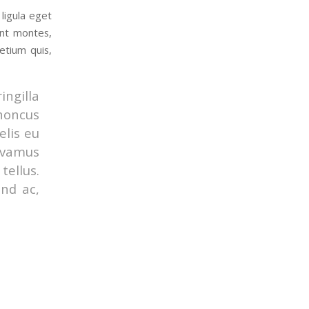
ligula eget
ent montes,
etium quis,
ingilla
rhoncus
elis eu
Vivamus
ellus.
end ac,