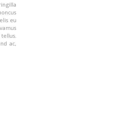
ingilla
rhoncus
elis eu
Vivamus
ellus.
end ac,