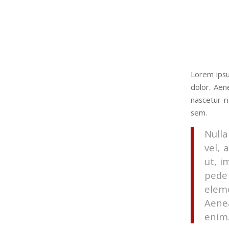
Lorem ipsu
dolor. Aen
nascetur r
sem.
Nulla
vel, 
ut, i
pede 
elem
Aenea
enim