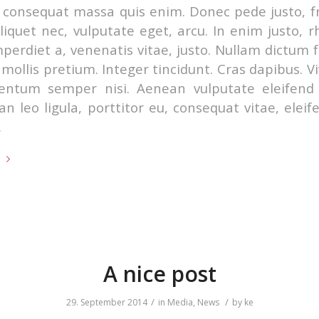
 consequat massa quis enim. Donec pede justo, fr
aliquet nec, vulputate eget, arcu. In enim justo, 
mperdiet a, venenatis vitae, justo. Nullam dictum f
mollis pretium. Integer tincidunt. Cras dapibus. 
entum semper nisi. Aenean vulputate eleifend t
n leo ligula, porttitor eu, consequat vitae, eleif
.
e
A nice post
/
/
29. September 2014
in
Media
,
News
by
ke