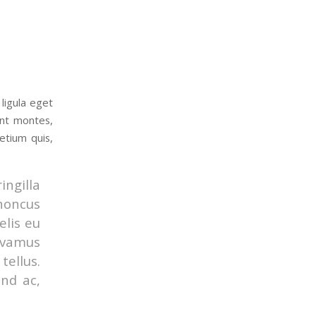
ligula eget
ent montes,
etium quis,
ingilla
rhoncus
elis eu
Vivamus
ellus.
end ac,