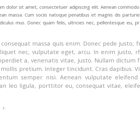
m dolor sit amet, consectetuer adipiscing elit. Aenean commodo 
ean massa. Cum sociis natoque penatibus et magnis dis parturi
idiculus mus. Donec quam felis, ultricies nec, pellentesque eu, pr
 consequat massa quis enim. Donec pede justo, fr
aliquet nec, vulputate eget, arcu. In enim justo, 
mperdiet a, venenatis vitae, justo. Nullam dictum f
mollis pretium. Integer tincidunt. Cras dapibus. 
entum semper nisi. Aenean vulputate eleifend t
n leo ligula, porttitor eu, consequat vitae, eleif
.
e