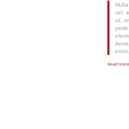
Nulla
vel, 
ut, i
pede 
elem
Aenea
enim
Read mor