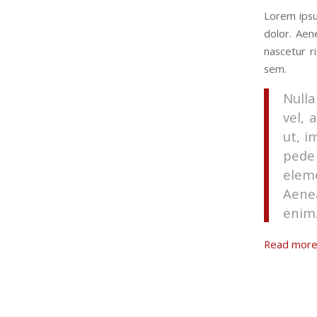
Lorem ipsu
dolor. Aen
nascetur r
sem.
Nulla
vel, 
ut, i
pede 
elem
Aenea
enim
Read mor