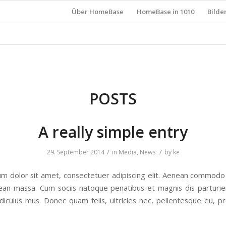
Über HomeBase
HomeBase in 1010
Bilde
POSTS
A really simple entry
/
/
29. September 2014
in
Media
,
News
by
ke
m dolor sit amet, consectetuer adipiscing elit. Aenean commodo 
ean massa. Cum sociis natoque penatibus et magnis dis parturi
idiculus mus. Donec quam felis, ultricies nec, pellentesque eu, pr