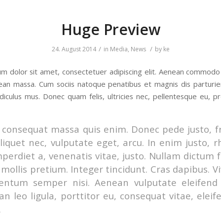
Huge Preview
/
/
24. August 2014
in
Media
,
News
by
ke
m dolor sit amet, consectetuer adipiscing elit. Aenean commodo 
ean massa. Cum sociis natoque penatibus et magnis dis parturi
idiculus mus. Donec quam felis, ultricies nec, pellentesque eu, pr
 consequat massa quis enim. Donec pede justo, fr
aliquet nec, vulputate eget, arcu. In enim justo, 
mperdiet a, venenatis vitae, justo. Nullam dictum f
mollis pretium. Integer tincidunt. Cras dapibus. 
entum semper nisi. Aenean vulputate eleifend t
n leo ligula, porttitor eu, consequat vitae, eleif
.